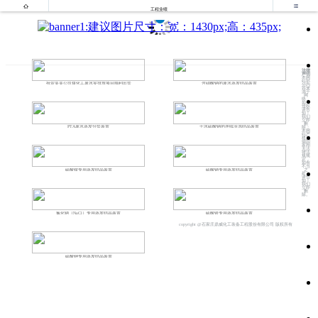


工程业绩
法律
声明
本网
站部
祝贺某某公司煤化工废水零排放项目顺利出盐
含硝酸钠的废水蒸发结晶装置
分内
容来
源于
网
络，
如有
侵权
请告
知！
我们
立即
删
PTA废水蒸发分盐装置
十水硫酸钠的连续冷冻结晶装置
除；
本网
站严
格遵
循国
家相
关法
律法
规规
定，
如有
不当
之
硫酸铵专用蒸发结晶装置
硫酸钠专用蒸发结晶装置
处，
请告
知！
我们
立即
删
除。
氯化钠（NaCl）专用蒸发结晶装置
硫酸镁专用蒸发结晶装置
copyright @石家庄鼎威化工装备工程股份有限公司 版权所有
硫酸钾专用蒸发结晶装置