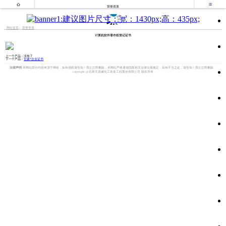


荣誉资质
网站首页
荣誉资质
计算机软件著作权登记证书
上一个产品：
没有了
下一个产品：
甘肃*企业证书
法律声明
本网站部分内容来源于网络，如有侵权请告知！我们立即删除；本网站严格遵循国家相关法律法规规定，如有不当之处，请告知！我们立即删除。
copyright @石家庄鼎威化工装备工程股份有限公司 版权所有